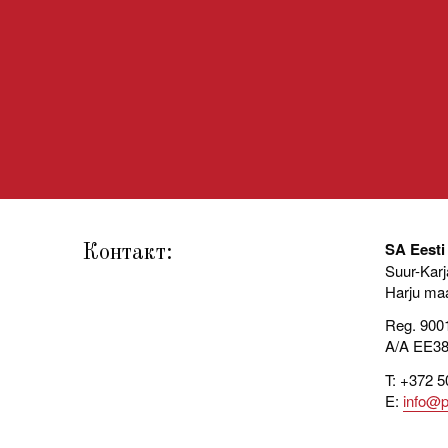
SA Eesti 
Контакт:
Suur-Karja
Harju ma
Reg. 900
A/A EE3
T: +372 5
E:
info@pi