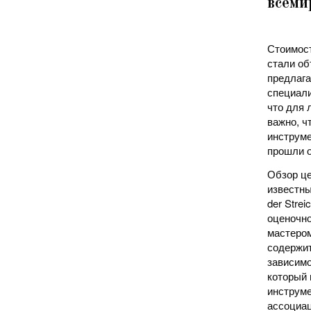
всеми
Стоимост
стали об
предлага
специали
что для 
важно, ч
инструме
прошли о
Обзор це
известны
der Stre
оценочно
мастером
содержит
зависимо
который 
инструме
ассоциац