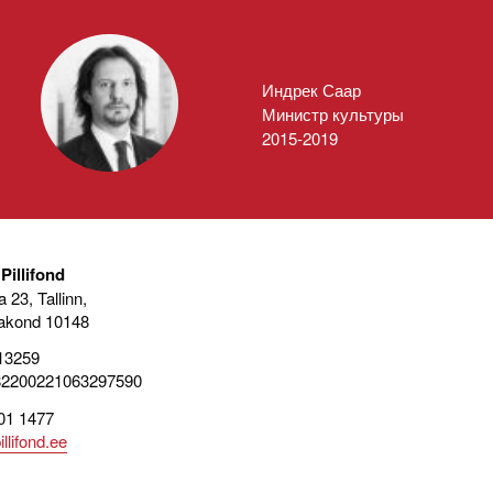
Индрек Саар
Министр культуры
2015-2019
Pillifond
 23, Tallinn,
akond 10148
13259
82200221063297590
01 1477
llifond.ee