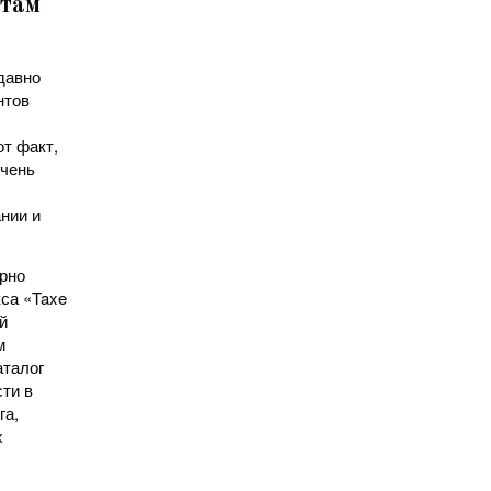
нтам
давно
нтов
т факт,
очень
нии и
рно
са «Taxe
й
м
аталог
ти в
га,
х