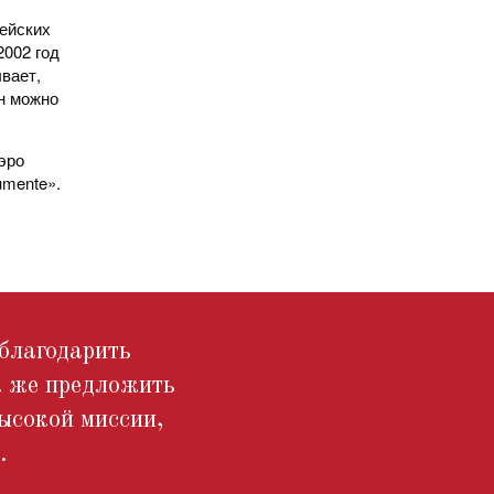
ейских
2002 год
ывает,
н можно
эро
umente».
облагодарить
к же предложить
ысокой миссии,
.