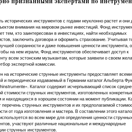
рно признанными экспертами по инструме
ь исторических инструментов с годами неуклонно растет и они 
ъектом внимания на мировом рынке инвестиций. Фонд инструме
ет тем, кто заинтересован в инвестициях, найти необходимых
стов, заключить договора и оформить страхование. Учитывая то
лучшей сохранности и даже повышения ценности инструмента, 
тобы на нем играли, Фонд инструментов обеспечивает доступ к
нту всем эстонским музыкантам, которые заявили о своем жела
тбор экспертной комиссии.
н на исторические струнные инструменты предоставляет всеми
й и периодически издаваемый в Германии каталог Альберта Фук
ichinstrumente». Каталог содержит исчерпывающий список средне
й стоимости струнных инструментов, изготовленных конкретны
 и находящихся в хорошем состоянии на момент публикации. К
 перечень струнных инструментов и их предполагаемой стоимос
сти от года изготовления и мастера. В составлении этого катало
используется во всем мире для определения ценности струнны
нтов, участвуют различные национальные и международные
ии струнных инструментов.