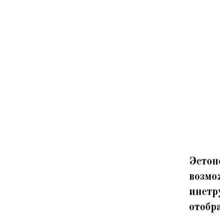
Эстон
возмо
инстр
отобр