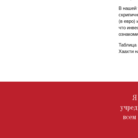
В нашей 
скрипичн
(в евро)
что инве
ознаком
Таблица 
Хаахти н
Я
учред
всем