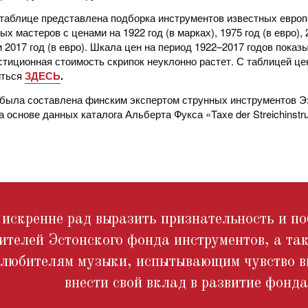
таблице представлена подборка инструментов известных европ
ых мастеров с ценами на 1922 год (в марках), 1975 год (в евро), 
 и 2017 год (в евро). Шкала цен на период 1922–2017 годов показ
стиционная стоимость скрипок неуклонно растет. С таблицей це
иться
ЗДЕСЬ
.
была составлена финским экспертом струнных инструментов Э
а основе данных каталога Альберта Фукса «Taxe der Streichinstr
 искренне рад выразить признательность и п
ителей Эстонского фонда инструментов, а та
 любителям музыки, испытывающим чувство в
внести свой вклад в развитие фонда