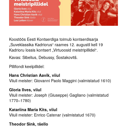
Koostöös Eesti Kontserdiga toimub kontserdisarja
„Suveklassika Kadriorus“ raames 12. augustil kell 19
Kadrioru lossis kontsert „Virtuoosid meistripillidel“.
Kavas: Sibelius, Debussy, Šostakovitš.
Pillifondi keelpillidel:
Hans Christian Aavik, viiul
Viiuli meister: Giovanni Paolo Maggini (valmistatud 1610)
Gloria Ilves, viiul
Viiuli meister: Joseph (Giuseppe) Gagliano (valmistatud
1770–1780)
Katariina Maria Kits, viiul
Viiuli meister: Enrico Catenar (valmistatud 1670)
Theodor Sink, tšello