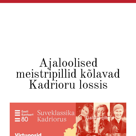
Ajaloolised
meistripillid kõlavad
Kadrioru lossis
Galeriis pilte: 1