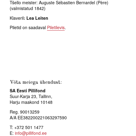
Tšello meister: Auguste Sébastien Bernardel (Père)
(valmistatud 1842)
Klaveril
: Lea Leiten
Piletid on saadaval
Piletilevis
.
Võta meiega ühendust:
SA Eesti Pillifond
Suur-Karja 23, Tallinn,
Harju maakond 10148
Reg. 90013259
A/A EE382200221063297590
T: +372 501 1477
E:
info@pillifond.ee