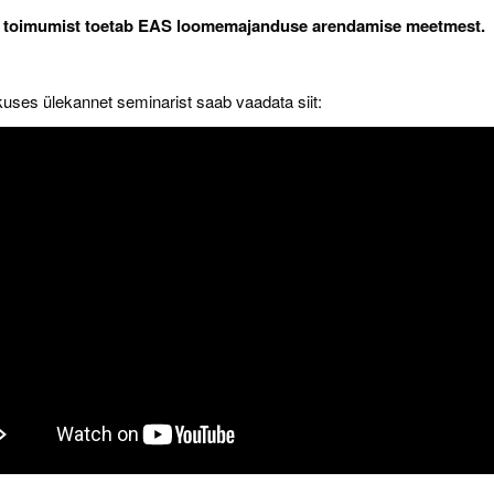
 toimumist toetab EAS loomemajanduse arendamise meetmest.
kuses ülekannet seminarist saab vaadata siit: