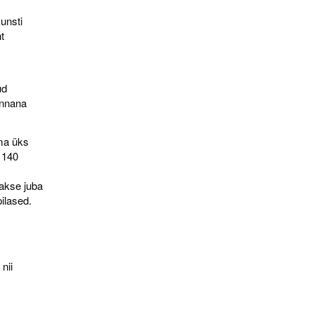
kunsti
t
ud
onnana
ma üks
 140
takse juba
ilased.
nii