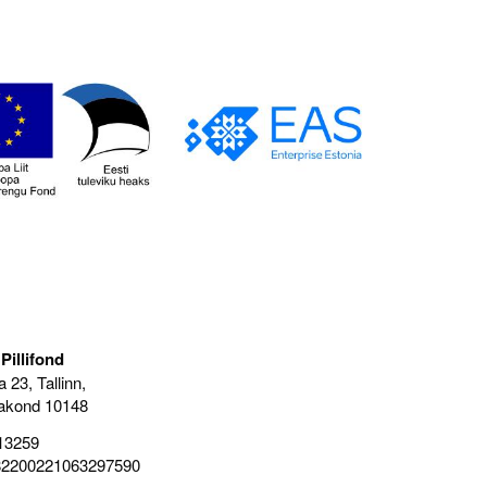
Pillifond
 23, Tallinn,
akond 10148
13259
82200221063297590