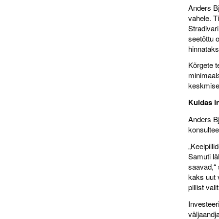
Anders Bj
vahele. T
Stradivar
seetõttu 
hinnataks
Kõrgete t
minimaals
keskmiselt
Kuidas i
Anders Bj
konsultee
„Keelpill
Samuti lä
saavad,“ 
kaks uut 
pillist va
Investeeri
väljaandja