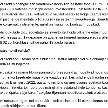
ørnseni hinnangul jääb väärtuslike keelpillide aastane tootlus 3,7% –
ippu kuuluvatesse meistripillidesse investeerides võib tootlus olla kun
i ja Guarneri del Gesù valmistatud viiuleid peetakse kõige väärtuslik
on just nende meistrite pillid suurima investeerimisväärtusega. Samuti
e kõrgemalt instrumente, millel on mänginud kuulsad muusikud.
ehingukulude tõttu soovitatakse investoritel hoida pilli enne edasimüü
elt neli aastat. Tavapärane on aga, et instrument müüakse edasi alle
 32 või kõrgklassi pillide puhul 19 aasta pärast.
nstrumenti valida?
ørnseni sõnul tasub osta ainult tunnustatud müüjalt või oksjonimajalt 
rida asjatundjatega.
ide valikul kaasame Norra parimaid professoreid ja muusikuid nõuandj
htume konkreetsete muusikute vajadustest, kes pillid enda kasutuss
sõnas Bjørnsen. „2022. aasta novembris on meil plaanis soetada ko
vioolat. Selleks toimub proovimängimine asjatundjatele Londonis, kus
litakse lõpuks välja kaks,“ selgitab Bjørnsen nõudlikku valimisprotsessi
misotsuste tegemisel on ka äärmiselt oluline, et pillil oleks olemas t
 poolt allkirjastatud sertifikaat.