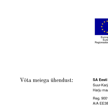
SA Eesti 
Võta meiega ühendust:
Suur-Karja
Harju ma
Reg. 900
A/A EE3