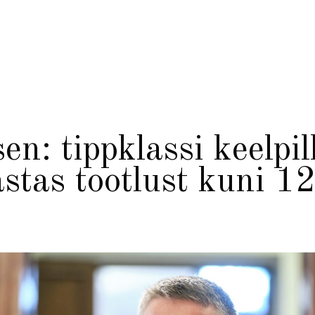
n: tippklassi keelpil
astas tootlust kuni 1