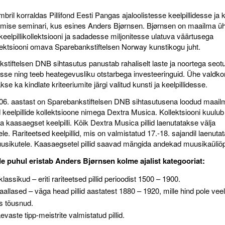
bril korraldas Pillifond Eesti Pangas ajaloolistesse keelpillidesse ja 
imise seminari, kus esines Anders Bjørnsen. Bjørnsen on maailma üh
keelpillikollektsiooni ja sadadesse miljonitesse ulatuva väärtusega
lektsiooni omava Sparebankstiftelsen Norway kunstikogu juht.
stiftelsen DNB sihtasutus panustab rahaliselt laste ja noortega seot
esse ning teeb heategevusliku otstarbega investeeringuid. Ühe valdk
se ka kindlate kriteeriumite järgi valitud kunsti ja keelpillidesse.
06. aastast on Sparebankstiftelsen DNB sihtasutusena loodud maail
 keelpillide kollektsioone nimega Dextra Musica. Kollektsiooni kuulub
 ja kaasaegset keelpilli. Kõik Dextra Musica pillid laenutatakse välja
le. Rariteetsed keelpillid, mis on valmistatud 17.-18. sajandil laenuta
usikutele. Kaasaegsetel pillid saavad mängida andekad muusikaüliõp
de puhul eristab Anders Bjørnsen kolme ajalist kategooriat:
lassikud – eriti rariteetsed pillid perioodist 1500 – 1900.
aallased – väga head pillid aastatest 1880 – 1920, mille hind pole veel 
s tõusnud.
vaste tipp-meistrite valmistatud pillid.