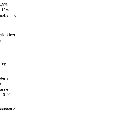
 6,9%
i 12%.
emaks ning
mist käes
s
ning
atena.
e
gusse
 10-20
.
unnustatud