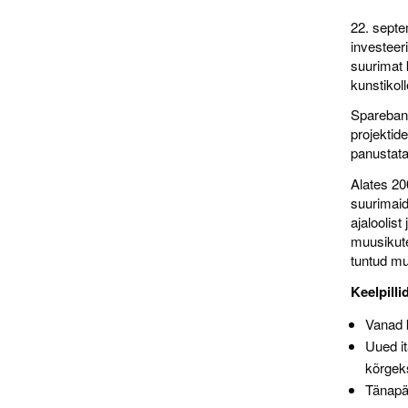
22. septem
investeer
suurimat 
kunstikol
Sparebank
projektid
panustatak
Alates 20
suurimaid
ajaloolist
muusikute
tuntud mu
Keelpilli
Vanad k
Uued it
kõrgek
Tänapäe