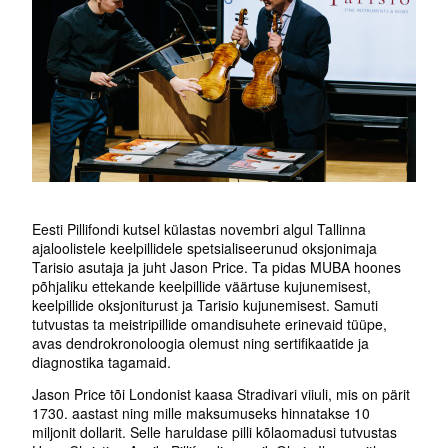
Eesti Pillifondi kutsel külastas novembri algul Tallinna
ajaloolistele keelpillidele spetsialiseerunud oksjonimaja
Tarisio asutaja ja juht Jason Price. Ta pidas MUBA hoones
põhjaliku ettekande keelpillide väärtuse kujunemisest,
keelpillide oksjoniturust ja Tarisio kujunemisest. Samuti
tutvustas ta meistripillide omandisuhete erinevaid tüüpe,
avas dendrokronoloogia olemust ning sertifikaatide ja
diagnostika tagamaid.
Jason Price tõi Londonist kaasa Stradivari viiuli, mis on pärit
1730. aastast ning mille maksumuseks hinnatakse 10
miljonit dollarit. Selle haruldase pilli kõlaomadusi tutvustas