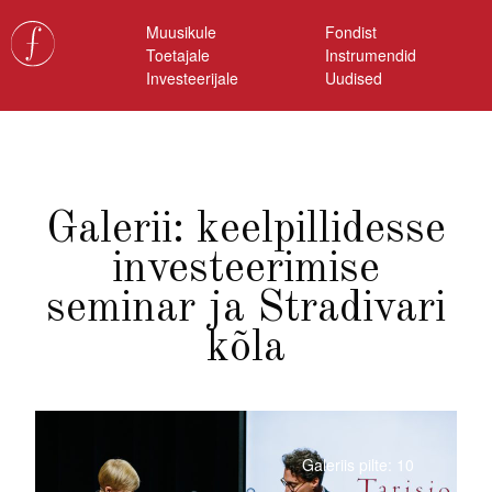
Muusikule
Fondist
Toetajale
Instrumendid
Investeerijale
Uudised
Galerii: keelpillidesse
investeerimise
seminar ja Stradivari
kõla
Galeriis pilte: 10