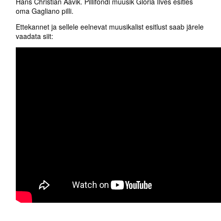
Hans Christian Aavik. Pillifondi muusik Gloria Ilves esitles
oma Gagliano pilli.
Ettekannet ja sellele eelnevat muusikalist esitlust saab järele
vaadata siit: