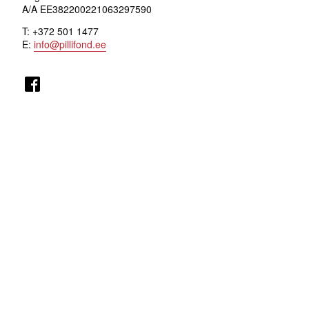
A/A EE382200221063297590
T: +372 501 1477
E:
info@pillifond.ee