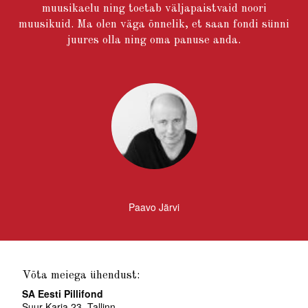
muusikaelu ning toetab väljapaistvaid noori
muusikuid. Ma olen väga õnnelik, et saan fondi sünni
juures olla ning oma panuse anda.
Paavo Järvi
Võta meiega ühendust:
SA Eesti Pillifond
Suur-Karja 23, Tallinn,