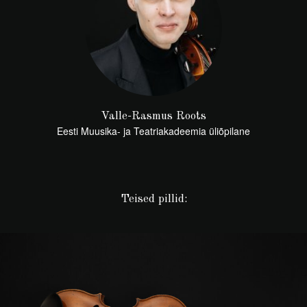
Valle-Rasmus Roots
Eesti Muusika- ja Teatriakadeemia üliõpilane
Teised pillid: