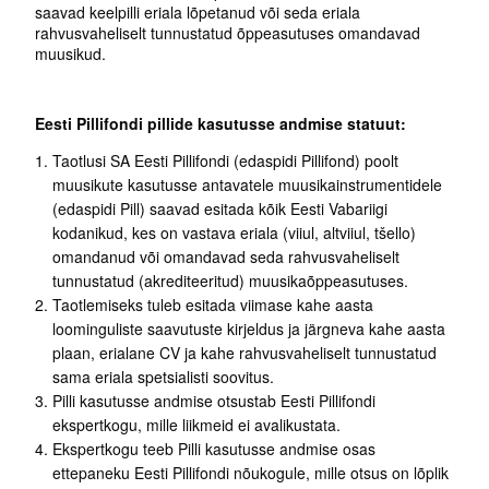
saavad keelpilli eriala lõpetanud või seda eriala
rahvusvaheliselt tunnustatud õppeasutuses omandavad
muusikud.
Eesti Pillifondi pillide kasutusse andmise statuut:
Taotlusi SA Eesti Pillifondi (edaspidi Pillifond) poolt
muusikute kasutusse antavatele muusikainstrumentidele
(edaspidi Pill) saavad esitada kõik Eesti Vabariigi
kodanikud, kes on vastava eriala (viiul, altviiul, tšello)
omandanud või omandavad seda rahvusvaheliselt
tunnustatud (akrediteeritud) muusikaõppeasutuses.
Taotlemiseks tuleb esitada viimase kahe aasta
loominguliste saavutuste kirjeldus ja järgneva kahe aasta
plaan, erialane CV ja kahe rahvusvaheliselt tunnustatud
sama eriala spetsialisti soovitus.
Pilli kasutusse andmise otsustab Eesti Pillifondi
ekspertkogu, mille liikmeid ei avalikustata.
Ekspertkogu teeb Pilli kasutusse andmise osas
ettepaneku Eesti Pillifondi nõukogule, mille otsus on lõplik