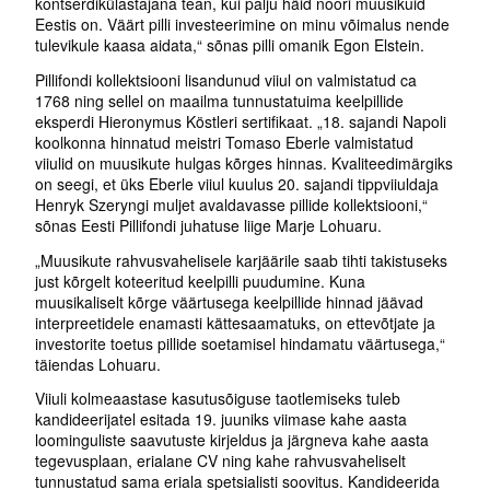
kontserdikülastajana tean, kui palju häid noori muusikuid
Eestis on. Väärt pilli investeerimine on minu võimalus nende
tulevikule kaasa aidata,“ sõnas pilli omanik Egon Elstein.
Pillifondi kollektsiooni lisandunud viiul on valmistatud ca
1768 ning sellel on maailma tunnustatuima keelpillide
eksperdi Hieronymus Köstleri sertifikaat. „18. sajandi Napoli
koolkonna hinnatud meistri Tomaso Eberle valmistatud
viiulid on muusikute hulgas kõrges hinnas. Kvaliteedimärgiks
on seegi, et üks Eberle viiul kuulus 20. sajandi tippviiuldaja
Henryk Szeryngi muljet avaldavasse pillide kollektsiooni,“
sõnas Eesti Pillifondi juhatuse liige Marje Lohuaru.
„Muusikute rahvusvahelisele karjäärile saab tihti takistuseks
just kõrgelt koteeritud keelpilli puudumine. Kuna
muusikaliselt kõrge väärtusega keelpillide hinnad jäävad
interpreetidele enamasti kättesaamatuks, on ettevõtjate ja
investorite toetus pillide soetamisel hindamatu väärtusega,“
täiendas Lohuaru.
Viiuli kolmeaastase kasutusõiguse taotlemiseks tuleb
kandideerijatel esitada 19. juuniks viimase kahe aasta
loominguliste saavutuste kirjeldus ja järgneva kahe aasta
tegevusplaan, erialane CV ning kahe rahvusvaheliselt
tunnustatud sama eriala spetsialisti soovitus. Kandideerida