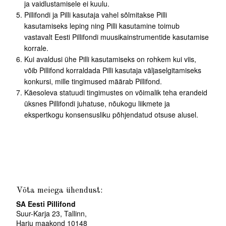
ja vaidlustamisele ei kuulu.
Pillifondi ja Pilli kasutaja vahel sõlmitakse Pilli
kasutamiseks leping ning Pilli kasutamine toimub
vastavalt Eesti Pillifondi muusikainstrumentide kasutamise
korrale.
Kui avaldusi ühe Pilli kasutamiseks on rohkem kui viis,
võib Pillifond korraldada Pilli kasutaja väljaselgitamiseks
konkursi, mille tingimused määrab Pillifond.
Käesoleva statuudi tingimustes on võimalik teha erandeid
üksnes Pillifondi juhatuse, nõukogu liikmete ja
ekspertkogu konsensusliku põhjendatud otsuse alusel.
Võta meiega ühendust:
SA Eesti Pillifond
Suur-Karja 23, Tallinn,
Harju maakond 10148