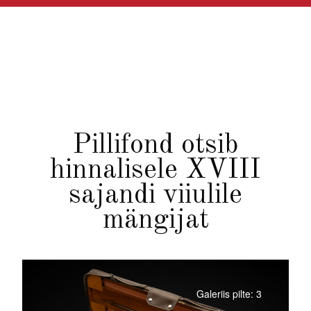
Pillifond otsib
hinnalisele XVIII
sajandi viiulile
mängijat
Galeriis pilte: 3