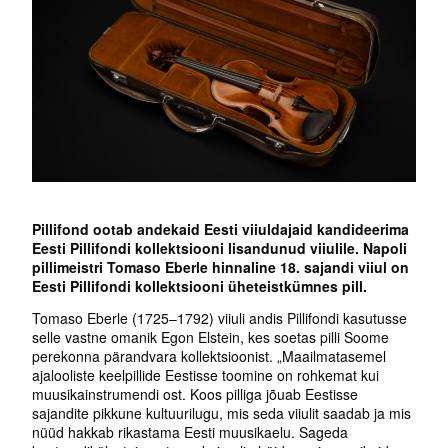
Pillifond ootab andekaid Eesti viiuldajaid kandideerima
Eesti Pillifondi kollektsiooni lisandunud viiulile. Napoli
pillimeistri Tomaso Eberle hinnaline 18. sajandi viiul on
Eesti Pillifondi kollektsiooni üheteistkümnes pill.
Tomaso Eberle (1725–1792) viiuli andis Pillifondi kasutusse
selle vastne omanik Egon Elstein, kes soetas pilli Soome
perekonna pärandvara kollektsioonist. „Maailmatasemel
ajalooliste keelpillide Eestisse toomine on rohkemat kui
muusikainstrumendi ost. Koos pilliga jõuab Eestisse
sajandite pikkune kultuurilugu, mis seda viiulit saadab ja mis
nüüd hakkab rikastama Eesti muusikaelu. Sageda