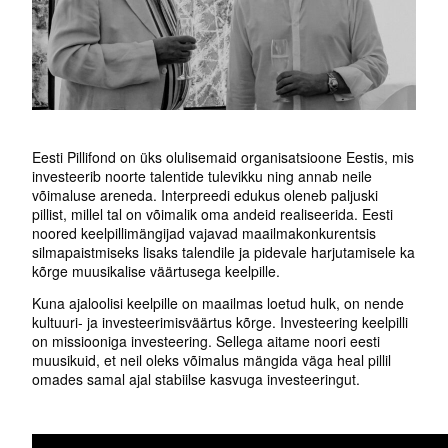
Eesti Pillifond on üks olulisemaid organisatsioone Eestis, mis
investeerib noorte talentide tulevikku ning annab neile
võimaluse areneda. Interpreedi edukus oleneb paljuski
pillist, millel tal on võimalik oma andeid realiseerida. Eesti
noored keelpillimängijad vajavad maailmakonkurentsis
silmapaistmiseks lisaks talendile ja pidevale harjutamisele ka
kõrge muusikalise väärtusega keelpille.
Kuna ajaloolisi keelpille on maailmas loetud hulk, on nende
kultuuri- ja investeerimisväärtus kõrge. Investeering keelpilli
on missiooniga investeering. Sellega aitame noori eesti
muusikuid, et neil oleks võimalus mängida väga heal pillil
omades samal ajal stabiilse kasvuga investeeringut.