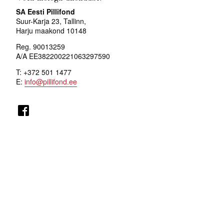
SA Eesti Pillifond
Suur-Karja 23, Tallinn,
Harju maakond 10148
Reg. 90013259
A/A EE382200221063297590
T: +372 501 1477
E:
info@pillifond.ee