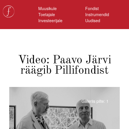
Muusikule
Fondist
Toetajale
Instrumendid
Investeerijale
Uudised
Video: Paavo Järvi
räägib Pillifondist
Galeriis pilte: 1