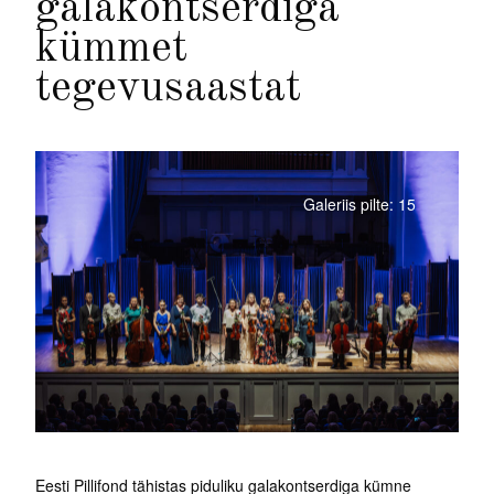
galakontserdiga
kümmet
tegevusaastat
Galeriis pilte: 15
Eesti Pillifond tähistas piduliku galakontserdiga kümne