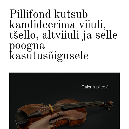
Pillifond kutsub
kandideerima viiuli,
tšello, altviiuli ja selle
poogna
kasutusõigusele
Galeriis pilte: 3