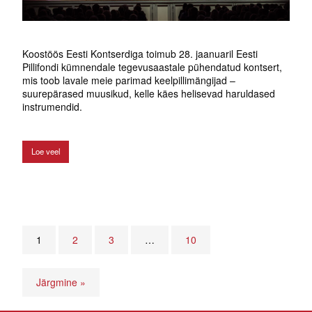
Koostöös Eesti Kontserdiga toimub 28. jaanuaril Eesti
Pillifondi kümnendale tegevusaastale pühendatud kontsert,
mis toob lavale meie parimad keelpillimängijad –
suurepärased muusikud, kelle käes helisevad haruldased
instrumendid.
Loe veel
1
2
3
…
10
Järgmine »