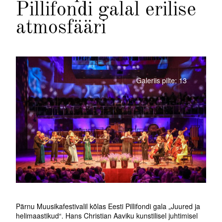
Pillifondi galal erilise
atmosfääri
Galeriis pilte: 13
Pärnu Muusikafestivalil kõlas Eesti Pillifondi gala „Juured ja
helimaastikud“. Hans Christian Aaviku kunstilisel juhtimisel