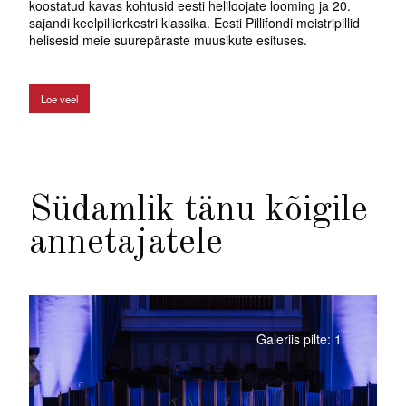
koostatud kavas kohtusid eesti heliloojate looming ja 20.
sajandi keelpilliorkestri klassika. Eesti Pillifondi meistripillid
helisesid meie suurepäraste muusikute esituses.
Loe veel
Südamlik tänu kõigile
annetajatele
Galeriis pilte: 1