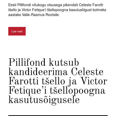
Eesti Pillifondi nõukogu otsusega pikendati Celeste Farotti
tšello ja Victor Fetique’i tšellopoogna kasutusõigust kolmeks
aastaks Valle-Rasmus Rootsile.
Loe veel
Pillifond kutsub
kandideerima Celeste
Farotti tšello ja Victor
Fetique’i tšellopoogna
kasutusõigusele