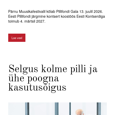
Pärnu Muusikafestivalil kõlab Pillifondi Gala 13. juulil 2026.
Eesti Pillifondi järgmine kontsert koostöös Eesti Kontserdiga
toimub 4. märtsil 2027.
Loe veel
Selgus kolme pilli ja
ühe poogna
kasutusõigus
Galeriis pilte: 1