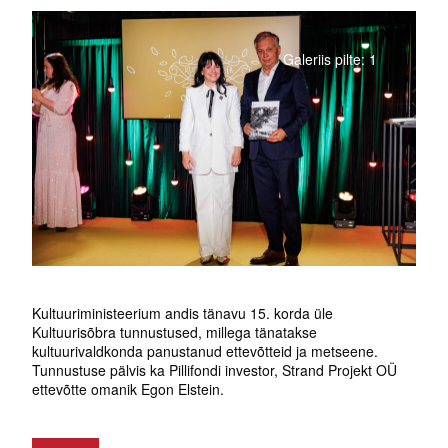
Galeriis pilte: 1
Kultuuriministeerium andis tänavu 15. korda üle
Kultuurisõbra tunnustused, millega tänatakse
kultuurivaldkonda panustanud ettevõtteid ja metseene.
Tunnustuse pälvis ka Pillifondi investor, Strand Projekt OÜ
ettevõtte omanik Egon Elstein.