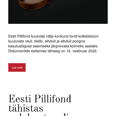
Eesti Pillifond kuulutab välja konkursi fondi kollektsiooni
kuuluvate viiuli, tšello, altviiuli ja altviiuli poogna
kasutusõiguse saamiseks järgnevaks kolmeks aastaks.
Dokumentide esitamise tähtaeg on 16. veebruar 2026.
Loe veel
Eesti Pillifond
tähistas