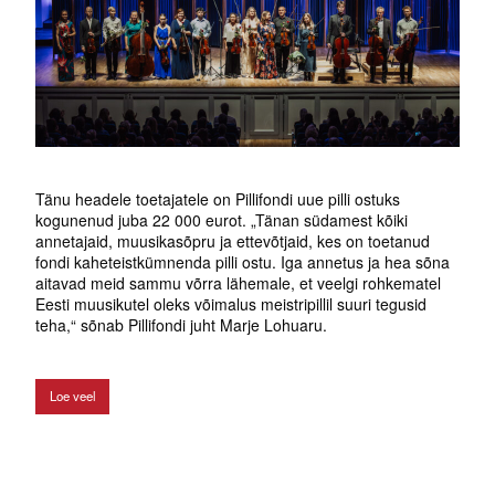
Tänu headele toetajatele on Pillifondi uue pilli ostuks
kogunenud juba 22 000 eurot. „Tänan südamest kõiki
annetajaid, muusikasõpru ja ettevõtjaid, kes on toetanud
fondi kaheteistkümnenda pilli ostu. Iga annetus ja hea sõna
aitavad meid sammu võrra lähemale, et veelgi rohkematel
Eesti muusikutel oleks võimalus meistripillil suuri tegusid
teha,“ sõnab Pillifondi juht Marje Lohuaru.
Loe veel